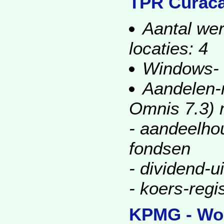
TPR Curaca
Aantal wer
locaties: 4
Windows-
Aandelen-r
Omnis 7.3) 
- aandeelhou
fondsen
- dividend-u
- koers-regis
KPMG - Woe