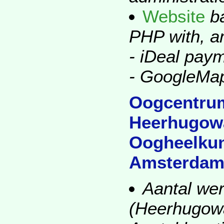
Website
ba
PHP with, a
- iDeal pay
- GoogleMa
Oogcentrum
Heerhugowa
Oogheelku
Amsterdam 
Aantal wer
(Heerhugowa