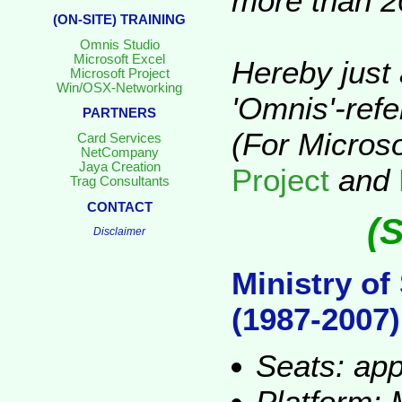
more than 2
(ON-SITE) TRAINING
Omnis Studio
Microsoft Excel
Hereby just 
Microsoft Project
Win/OSX-Networking
'Omnis'-ref
PARTNERS
(For Microso
Card Services
NetCompany
Jaya Creation
Project
and
Trag Consultants
CONTACT
(
Disclaimer
Ministry of
(1987-2007)
Seats: app
Platform: