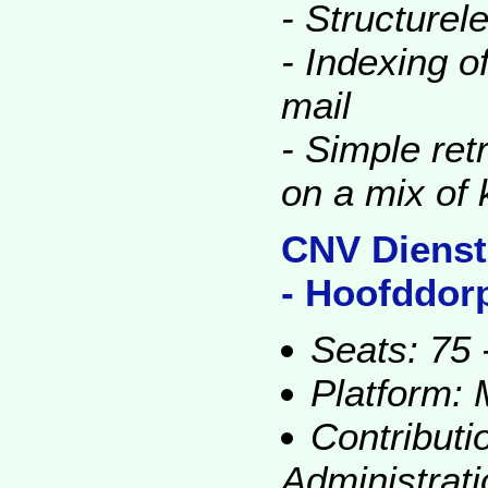
- Structurel
- Indexing o
mail
- Simple ret
on a mix of
CNV Dienst
- Hoofddorp
Seats: 75 -
Platform:
Contribut
Administrat