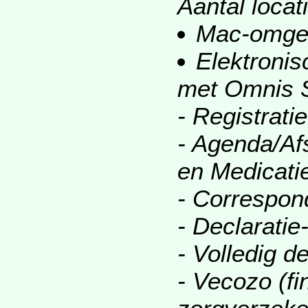
Aantal locat
Mac-omge
Elektronis
met Omnis S
- Registrati
- Agenda/Af
en Medicati
- Correspon
- Declarati
- Volledig d
- Vecozo (fi