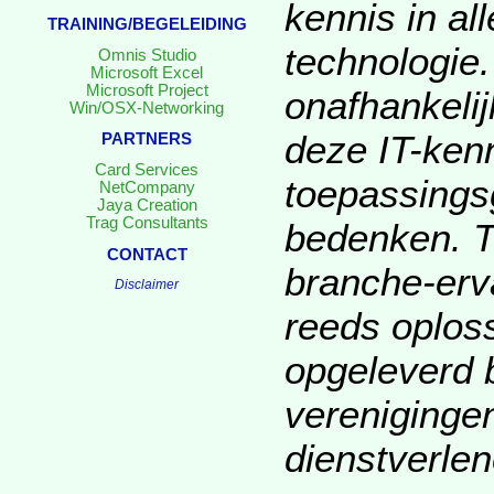
kennis in al
TRAINING/BEGELEIDING
technologie
Omnis Studio
Microsoft Excel
Microsoft Project
onafhankeli
Win/OSX-Networking
deze IT-kenni
PARTNERS
Card Services
toepassings
NetCompany
Jaya Creation
Trag Consultants
bedenken. T
CONTACT
branche-erv
Disclaimer
reeds oplos
opgeleverd b
verenigingen
dienstverlen